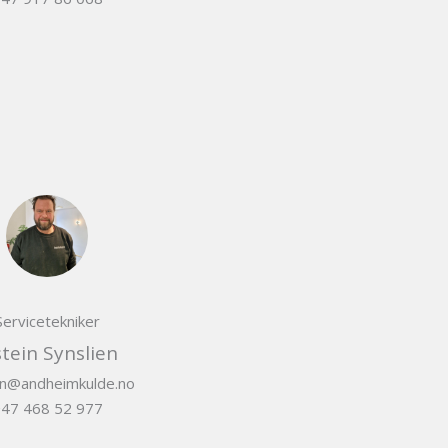
Servicetekniker
stein Synslien
in@andheimkulde.no
47 468 52 977