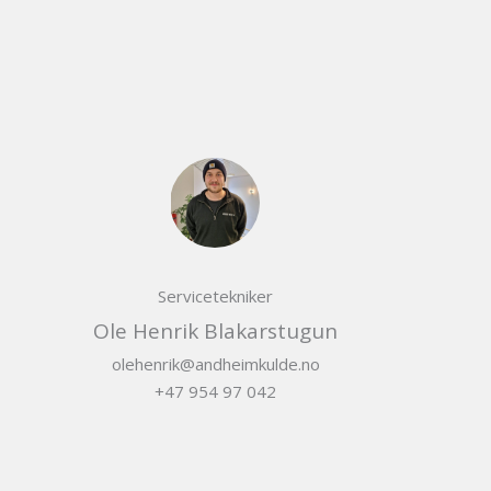
Servicetekniker
Ole Henrik Blakarstugun
olehenrik@andheimkulde.no
+47 954 97 042