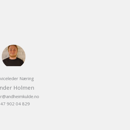
viceleder Næring
nder Holmen
r@andheimkulde.no
47 902 04 829