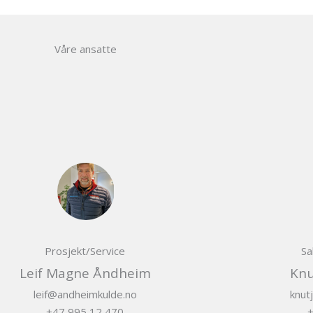
Våre ansatte
Prosjekt/Service
Sa
Leif Magne Åndheim​
Knu
leif@andheimkulde.no
knut
+47 995 12 470
+