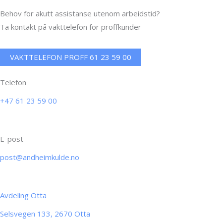
Behov for akutt assistanse utenom arbeidstid?
Ta kontakt på vakttelefon for proffkunder
VAKTTELEFON PROFF 61 23 59 00
Telefon
+47 61 23 59 00
E-post
post@andheimkulde.no
Avdeling Otta
Selsvegen 133, 2670 Otta