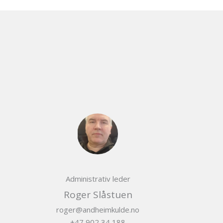
Administrativ leder
Roger Slåstuen
roger@andheimkulde.no
+47 902 34 188