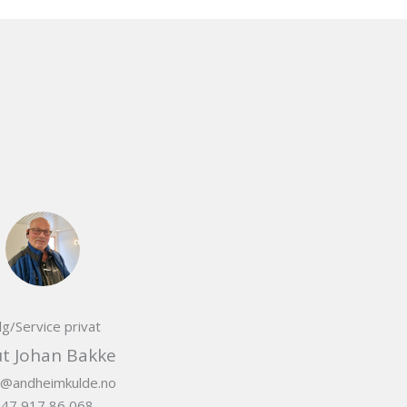
lg/Service privat
t Johan Bakke
j@andheimkulde.no
47 917 86 068