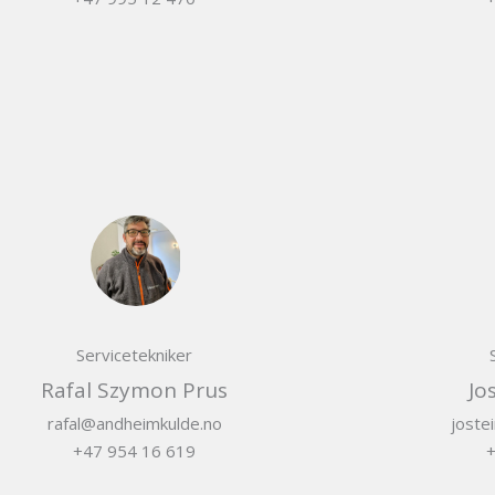
Servicetekniker
Rafal Szymon Prus
Jo
rafal@andheimkulde.no
joste
+47 954 16 619
+