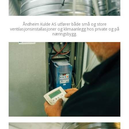
Åndheim Kulde AS utfører både små og store
ventilasjonsinstallasjoner og klimaanlegg hos private og på
næringsbygg.