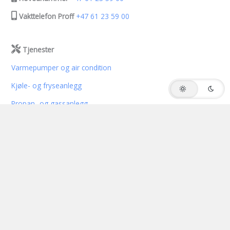
Vakttelefon Proff
+47 61 23 59 00
Tjenester
Varmepumper og air condition
Kjøle- og fryseanlegg
Propan- og gassanlegg
Ventilasjon- og klimaanlegg
Vannbehandling
Service og vedlikehold
Erklæringer
Personvernerklæring
Salgs- og leveringsbetingelser