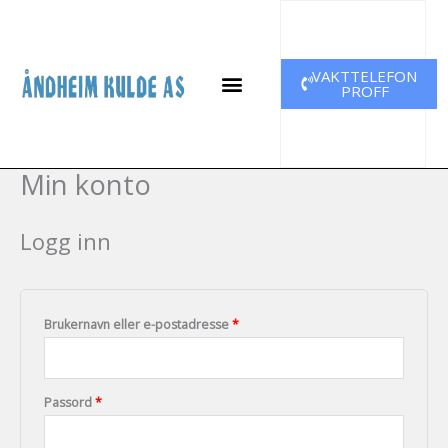
Hopp
Påkrevd
Påkrevd
rett
til
VAKTTELEFON
innholdet
PROFF
Min konto
Logg inn
Brukernavn eller e-postadresse
*
Passord
*