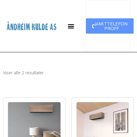
Hopp
rett
til
VAKTTELEFON
innholdet
PROFF
Sortert
Viser alle 2 resultater
etter
nyeste