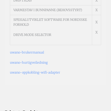
DRIFTSLÅS
X
VARMESTAV I BUNNPANNE (BEHOVSSTYRT)
X
SPESIALUTVIKLET SOFTWARE FOR NORDISKE
X
FORHOLD
X
DRIVE MODE SELECTOR
uwano-brukermanual
uwano-hurtigveiledning
uwano-oppkobling-wifi-adapter