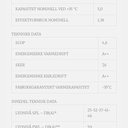
KAPASITET NOMINELL VED +35 °C
5,0
EFFEKTFORBRUK NOMINELL
1,38
TEKNISKE DATA
SCOP
4,6
ENERGIMERKE VARMEDRIFT
A++
SEER
7,6
ENERGIMERKE KJØLEDRIFT
A++
FABRIKKGARANTERT VARMEKAPASITET
-35°C
INNEDEL TEKNISK DATA
25-32-37-41-
LYDNIVÅ SPL – DB(A)*
46
LYDNIVÅ PWL – DB(A)**
59