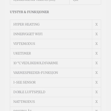
UTSTYR & FUNKSJONER
HYPER HEATING
X
INNEBYGGET WIFI
X
VIFTEMODUS
X
UKETIMER
X
10 °C VEDLIKEHOLDSVARME
X
VARMESPREDER-FUNKSJON
X
I-SEE SENSOR
X
DOBLE LUFTSPJELD
X
NATTMODUS
X