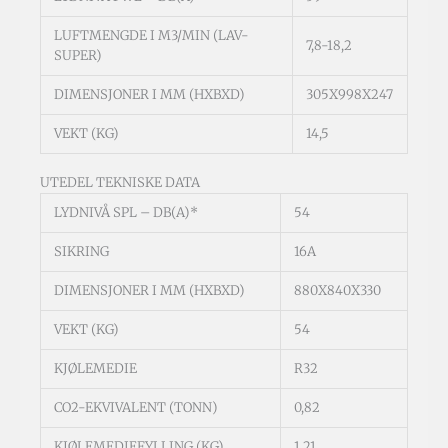
LUFTMENGDE I M3/MIN (LAV-
7,8-18,2
SUPER)
DIMENSJONER I MM (HXBXD)
305X998X247
VEKT (KG)
14,5
UTEDEL TEKNISKE DATA
LYDNIVÅ SPL – DB(A)*
54
SIKRING
16A
DIMENSJONER I MM (HXBXD)
880X840X330
VEKT (KG)
54
KJØLEMEDIE
R32
CO2-EKVIVALENT (TONN)
0,82
KJØLEMEDIEFYLLING (KG)
1,21