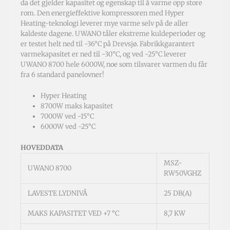
da det gjelder kapasitet og egenskap til å varme opp store
rom. Den energief­fektive kompressoren med Hyper
Heating-teknologi leverer mye varme selv på de aller
kaldeste dagene. UWANO tåler ekstreme kuldeperioder og
er testet helt ned til -36°C på Drevsjø. Fabrikkgar­antert
varmekapasitet er ned til -30°C, og ved -25°C leverer
UWANO 8700 hele 6000W, noe som tilsvarer varmen du får
fra 6 standard panelovner!
Hyper Heating
8700W maks kapasitet
7000W ved -15°C
6000W ved -25°C
HOVEDDATA
MSZ-
UWANO 8700
RW50VGHZ
LAVESTE LYDNIVÅ
25 DB(A)
MAKS KAPASITET VED +7 °C
8,7 KW